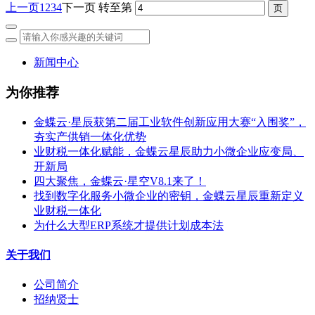
上一页
1
2
3
4
下一页
转至第
新闻中心
为你推荐
金蝶云·星辰获第二届工业软件创新应用大赛“入围奖”，
夯实产供销一体化优势
业财税一体化赋能，金蝶云星辰助力小微企业应变局、
开新局
四大聚焦，金蝶云·星空V8.1来了！
找到数字化服务小微企业的密钥，金蝶云星辰重新定义
业财税一体化
为什么大型ERP系统才提供计划成本法
关于我们
公司简介
招纳贤士