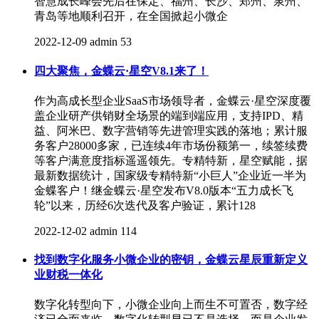
智慧成长峰会先后在保定、福州、长沙、郑州、泉州、
青岛等地顺利召开，在全国掀起小微企
2022-12-09
admin
53
四大聚焦，金蝶云·星空V8.1来了！
作为高成长型企业SaaS市场领导者，金蝶云·星空深度覆
盖企业研产供销财全场景的端到端应用，支持IPD、精
益、阿米巴、数字营销等先进管理实践的落地；累计服
务客户28000多家，已连续4年市场份额第一，续签续费
等客户满意度指标遥遥领先。专精特新，星空赋能，据
最新数据统计，国家级专精特新“小巨人”企业近一半为
金蝶客户！继金蝶云·星空发布V8.0版本“五力成长飞
轮”以来，历经6次迭代及客户验证，累计128
2022-12-02
admin
114
找到数字化服务小微企业的密钥，金蝶云星辰重新定义
业财税一体化
数字化转型向下，小微企业向上而生不可置否，数字经